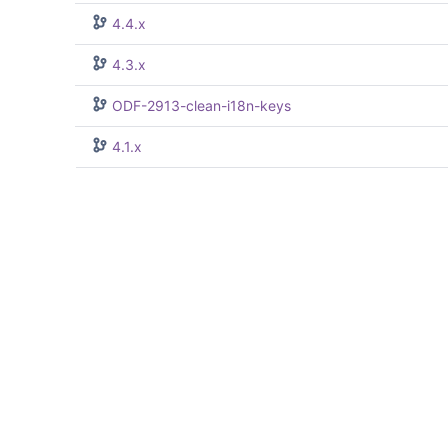
4.4.x
4.3.x
ODF-2913-clean-i18n-keys
4.1.x