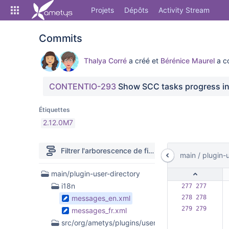
Skip
Projets
Dépôts
Activity Stream
to
sidebar
navigation
Commits
Skip
to
Thalya Corré
a créé et
Bérénice Maurel
a c
content
Cloner
CONTENTIO-293
 Show SCC tasks progress in
Comparer
Étiquettes
2.12.0M7
Source
Commits
Filtrer l'arborescence de fichiers
Rechercher 
main
/
plugin-
Branches
6 fichiers
main/plugin-user-directory
Forks
trouvés
i18n
277 277  
Activity Stream
messages_en.xml
278 278  
279 279  
messages_fr.xml
src/org/ametys/plugins/userdirectory/synchronize