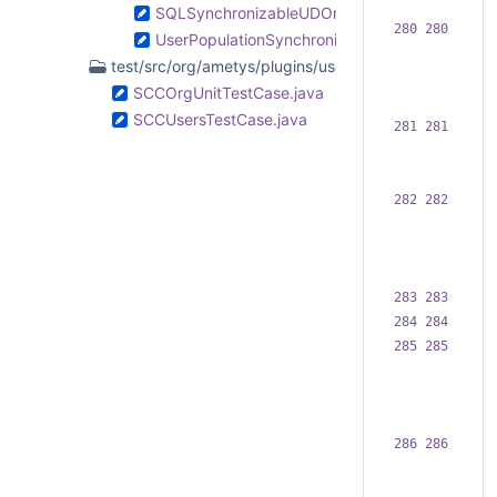
SQLSynchronizableUDOrgunitCollection.java
280 280  
UserPopulationSynchronizableContentsCollecti
test/src/org/ametys/plugins/userdirectory
SCCOrgUnitTestCase.java
SCCUsersTestCase.java
281 281  
282 282  
283 283  
284 284  
285 285  
286 286  