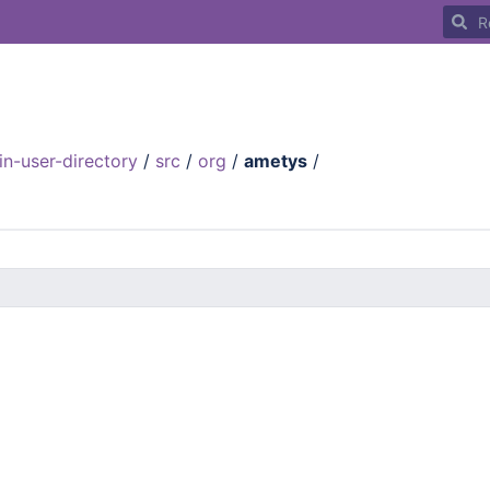
Recher
in-user-directory
/
src
/
org
/
ametys
/