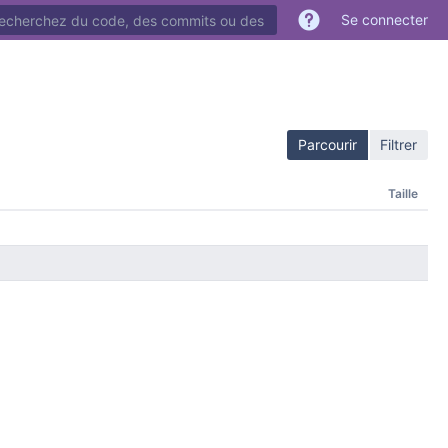
cher du code, des commits ou des dépôts
Se connecter
Parcourir
Filtrer
Taille