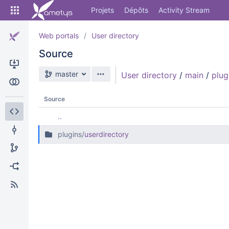
Skip
Projets
Dépôts
Activity Stream
to
sidebar
navigation
Web portals
User directory
Skip
Source
to
content
Branche source
master
User directory
/
main
/
plug
Cloner
Comparer
Source
..
Source
plugins/
userdirectory
Commits
Branches
Forks
Activity Stream