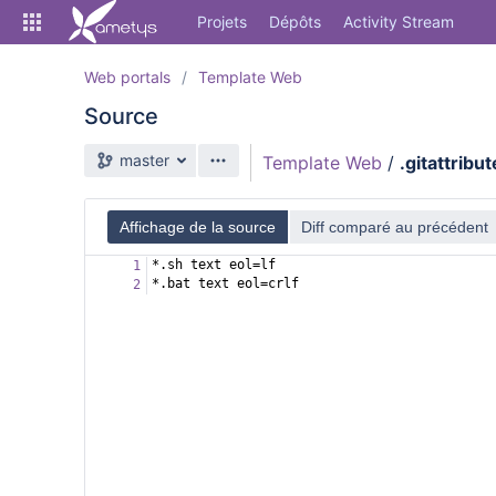
Skip
Projets
Dépôts
Activity Stream
to
sidebar
navigation
Web portals
Template Web
Skip
Source
to
content
Branche source
master
Template Web
/
.gitattribu
Cloner
Comparer
Affichage de la source
Diff comparé au précédent
*.sh text eol=lf
1
Source
*.bat text eol=crlf
2
Commits
Branches
Forks
Activity Stream