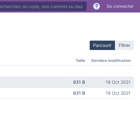
cher du code, des commits ou des dépôts
Se connecter
Parcourir
Filtrer
Taille
Dernière modification
931 B
19 Oct 2021
931 B
19 Oct 2021