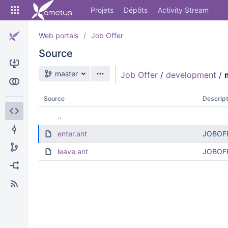
Skip
Projets
Dépôts
Activity Stream
to
sidebar
navigation
Web portals
Job Offer
Skip
Source
to
content
Branche source
master
Job Offer
/
development
/
Cloner
Comparer
Source
Descript
..
Source
enter.ant
JOBOF
Commits
leave.ant
JOBOF
Branches
Forks
Activity Stream