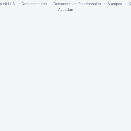
et
v8.14.3
Documentation
Demander une fonctionnalité
À propos
C
Atlassian