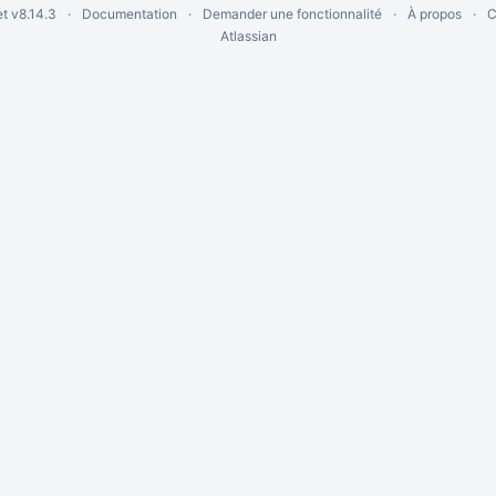
et
v8.14.3
Documentation
Demander une fonctionnalité
À propos
C
Atlassian